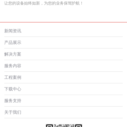
让您的设备始终如新，为您的业务保驾护航！
新闻资讯
产品展示
解决方案
服务内容
工程案例
下载中心
服务支持
关于我们