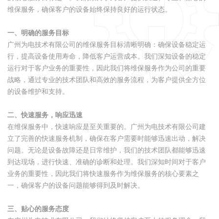
维保服务，确保客户的设备始终保持良好的运行状态。
一、明确的服务目标
广州为电技术有限公司的维保服务目标清晰明确：确保设备稳定运
行，提高设备使用寿命，降低客户运营成本。我们深知设备的稳定
运行对于客户业务的重要性，因此我们将维保服务作为公司的重要
战略，通过专业的技术团队和高效的服务流程，为客户提供全方位
的设备维护和支持。
二、快速服务，响应迅速
在维保服务中，快速响应是至关重要的。广州为电技术有限公司建
立了完善的快速服务机制，确保在客户需要时能够迅速出动，解决
问题。无论是设备故障还是日常维护，我们的技术团队都能够迅速
到达现场，进行快速、准确的诊断和处理。我们深知时间对于客户
业务的重要性，因此我们将快速服务作为维保服务的核心要素之
一，确保客户的设备问题能够得到及时解决。
三、贴心的服务态度