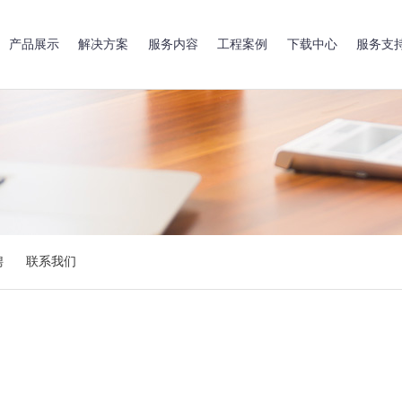
产品展示
解决方案
服务内容
工程案例
下载中心
服务支
聘
联系我们