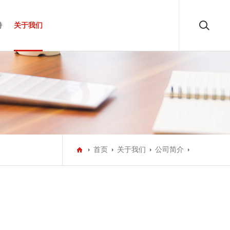
持
关于我们
首页
关于我们
公司简介