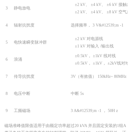
±2 kV、 ±4 kV、 ±6 kV 接触
3
静电放电
±2 kV、 ±4 kV、 ±8 kV 空气
4
辐射抗扰度
选择频率， 3 V&#12539;m -1
±2 kV 对电源线
5
电快速瞬变脉冲群
±1 kV 对输入 /输出线
±0.5kV， ±1kV 线对线
6
浪涌
±0.5kV， ±1kV， ±2kV线对地
7
传导抗扰度
3V（有效值） 150kHz~ 80MHz
8
电压中断
中断 5s
9
工频磁场
3 A&#12539;m -1 ， 50H z
磁场准峰值限值适用于由额定功率超过20 kVA 并且固定安装的1组A