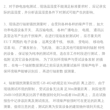
2、对于静电放电测试，现场温湿度不能满足标准要求时， 应记录实
际的温湿度，并分析该温湿度条件下对测试可能产生的影响。
3、现场进行辐射骚扰测量时， 会受到各种各样的噪声干扰， 如大
功率电器设备开关、 高压输电线、 各种广播电台、 电视、 通讯以
及雷达等产生的干扰噪声。在进行现场发射测试时， 应尽量关闭
EU T 周围的 电子设备， 远离交通干线、 铁路、 变电站、 移动电
话基 站、 广播发射台、 飞机场、 港口及其他可能影响到辐射 特性
的设备， 保证较为纯净的测试环境。选在非工作时段进行测试， 降
低附 近其它设备的影响。 为了区别环境噪声与受试设备发射 的骚
扰， 在每一个辐射数据测试之前应该先测量试验环 境噪声电平， 确
保环境噪声能够识别后， 再进行辐射数 据测量。
4、辐射骚扰测量应按照 GB 4824的规定在30m的距 离上进行。由于
现场测试环境的限制， 受试设备无法满 足30m测量距离， 则应使用
20dB/10倍距离反比因子将数据转化到3m或者10m距离上， 且在试验
报告中记录该距离及测试情况。 环境噪声较强时可在更近的距离上
测量。值得注意的是，测试距离为安装设备的建筑物外墙到天线之