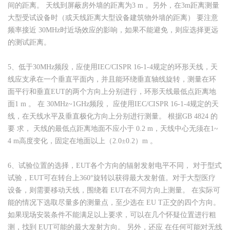
间的距离。 天线到屏蔽房外墙的距离为3 m 。另外，在3m距离测量
大型受试设备时（或天线距离大型设备建筑物外墙的距离） 要注意
频率接近 30MHz时近场效应的影响，如果不能避免，则应选择更远
的测试距离。
5、低于30MHz频段，应使用IEC/CISPR 16-1-4规定的环形天线，天
线应支承在一个垂直平面内，并且能环绕垂直轴线旋转，测量在环
面平行和垂直EUT的两个方向上分别进行，环形天线最低点距离地
面1 m 。 在 30MHz~1GHz频段， 应使用IEC/CISPR 16-1-4规定的天
线，在天线水平及垂直极化方向上分别进行测量。 根据GB 4824 的
要 求， 天线的最低点距离地面不应小于 0.2 m，天线中心无须在1~
4 m高度变化，固定在地面以上（2.0±0.2）m 。
6、试验位置的选择，EUT各个方向的辐射发射电平不同， 对于型式
试验，EUT可在转台上360°旋转以获得最大发射值。对于大型医疗
设备，则需要移动天线，围绕着 EUT在不同方向上测量。 在实际可
能的情况下选取尽量多的测量点，至少选在 EU T正交的四个方向。
如果现场安装条件不能满足以上要求，可以在几个怀疑位置进行粗
测，找到 EUT可能的最大发射方向。 另外，还应 在任何可能对无线