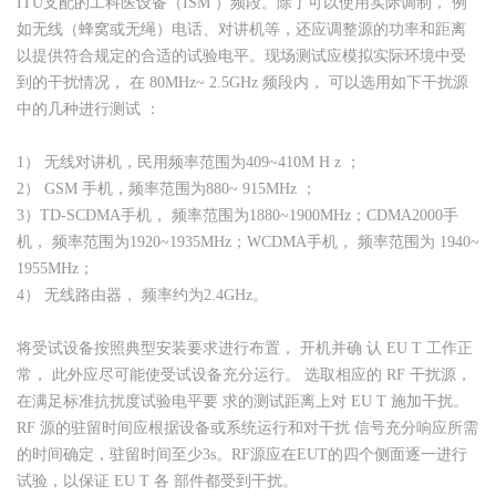
ITU支配的工科医设备（ISM ）频段。除了可以使用实际调制， 例
如无线（蜂窝或无绳）电话、对讲机等，还应调整源的功率和距离
以提供符合规定的合适的试验电平。现场测试应模拟实际环境中受
到的干扰情况， 在 80MHz~ 2.5GHz 频段内， 可以选用如下干扰源
中的几种进行测试 ：
1） 无线对讲机，民用频率范围为409~410M H z ；
2） GSM 手机，频率范围为880~ 915MHz ；
3）TD-SCDMA手机， 频率范围为1880~1900MHz；CDMA2000手
机， 频率范围为1920~1935MHz；WCDMA手机， 频率范围为 1940~
1955MHz；
4） 无线路由器， 频率约为2.4GHz。
将受试设备按照典型安装要求进行布置， 开机并确 认 EU T 工作正
常， 此外应尽可能使受试设备充分运行。 选取相应的 RF 干扰源，
在满足标准抗扰度试验电平要 求的测试距离上对 EU T 施加干扰。
RF 源的驻留时间应根据设备或系统运行和对干扰 信号充分响应所需
的时间确定，驻留时间至少3s。RF源应在EUT的四个侧面逐一进行
试验，以保证 EU T 各 部件都受到干扰。