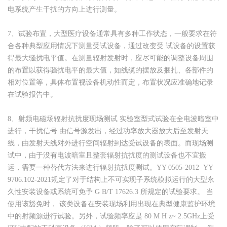
电系统产生干扰的方向上进行测量。
7、试验布置，大型医疗设备通常具有多种工作状态，一般要求在符
合各种典型应用情况下测量受试设备，通过改变受 试设备的设置获
得最大骚扰电平值。在测量辐射发射时，应尽可能的调整设备周围
的布置以获得骚扰电平的最大值，如线缆的摆放及捆扎、各部件的
相对位置等，具体布置视设备机动性而定，布置状况应准确地记录
在试验报告中。
8、射频电磁场辐射抗扰度现场测试 实验室型式试验在全电波暗室中
进行，干扰信号 由信号源发出，经过功率放大器放大后至发射天
线，由发射天线对外进行空间辐射到达受试设备的表面。而现场测
试中，由于没有电波暗室且整套辐射抗扰度的测试设备也不宜搬
运，需要一种替代方法来进行辐射抗扰度测试。YY 0505-2012 YY
9706.102-2021规定了对于结构上不可实现子系统模拟运行的大型永
久性安装设备或系统可免予 G B/T 17626.3 所规定的试验要求。 当
使用该豁免时， 该类设备在安装现场利用出现在典型健康监护环境
中的射频源进行试验。另外，试验频率应是 80 M H z~ 2.5GHz上受