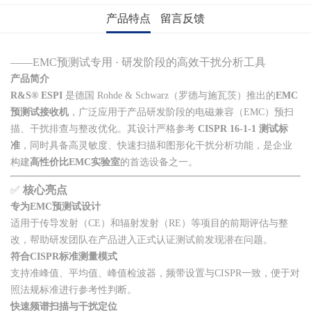
产品特点
留言反馈
——EMC预测试专用 · 研发阶段的高效干扰分析工具
产品简介
R&S® ESPI
是德国 Rohde & Schwarz（罗德与施瓦茨）推出的
EMC
预测试接收机
，广泛应用于产品研发阶段的电磁兼容（EMC）预扫
描、干扰排查与整改优化。其设计严格参考
CISPR 16-1-1 测试标
准
，同时具备高灵敏度、快速扫描和图形化干扰分析功能，是企业
构建
高性价比EMC实验室
的首选设备之一。
✅
核心亮点
专为EMC预测试设计
适用于传导发射（CE）和辐射发射（RE）等项目的前期评估与整
改，帮助研发团队在产品进入正式认证测试前发现潜在问题。
符合CISPR标准测量模式
支持准峰值、平均值、峰值检波器，频带设置与CISPR一致，便于对
照法规标准进行参考性判断。
快速频谱扫描与干扰定位