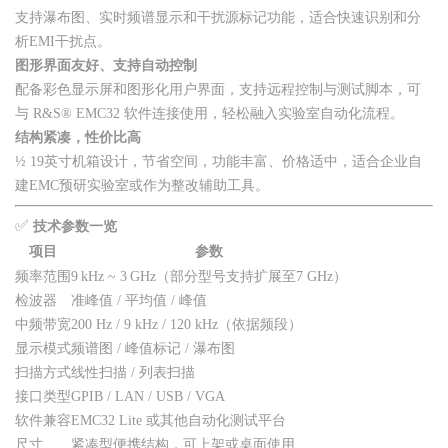
支持瀑布图、实时频谱显示和干扰源标记功能，适合快速识别和分
析EMI干扰点。
图形界面友好、支持自动控制
配备彩色显示屏和图形化用户界面，支持远程控制与测试脚本，可
与 R&S® EMC32 软件连接使用，轻松融入实验室自动化流程。
结构紧凑，性价比高
½ 19英寸机箱设计，节省空间，功能丰富、价格适中，适合企业自
建EMC预研实验室或作为整改辅助工具。
✅
技术参数一览
项目
参数
频率范围
9 kHz ~ 3 GHz（部分型号支持扩展至7 GHz）
检波器
准峰值 / 平均值 / 峰值
中频带宽
200 Hz / 9 kHz / 120 kHz（依据频段）
显示模式
频谱图 / 峰值标记 / 瀑布图
扫描方式
线性扫描 / 列表扫描
接口类型
GPIB / LAN / USB / VGA
软件兼容
EMC32 Lite 或其他自动化测试平台
尺寸
紧凑型便携结构，可上架或桌面使用